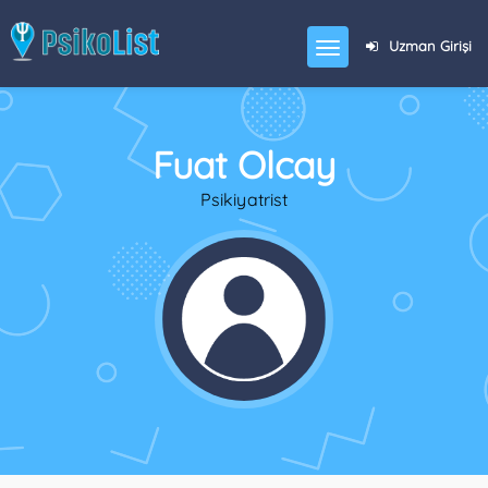
Uzman Girişi
Fuat Olcay
Psikiyatrist