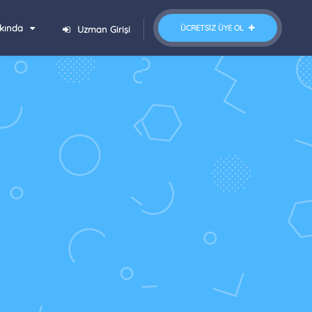
kında
ÜCRETSIZ ÜYE OL
Uzman Girişi