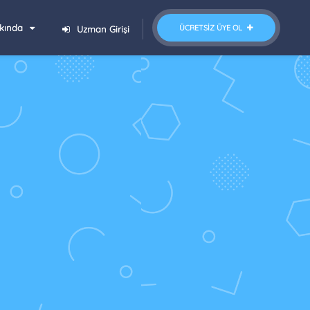
kında
ÜCRETSIZ ÜYE OL
Uzman Girişi