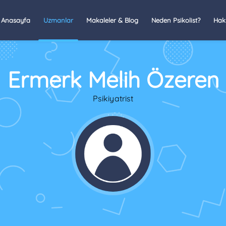
Anasayfa
Uzmanlar
Makaleler & Blog
Neden Psikolist?
Hak
Ermerk Melih Özeren
Psikiyatrist