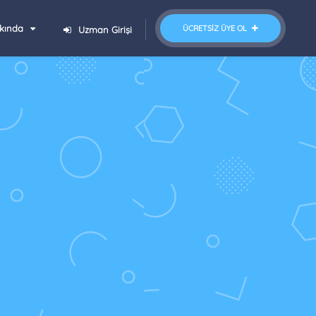
kında
ÜCRETSIZ ÜYE OL
Uzman Girişi