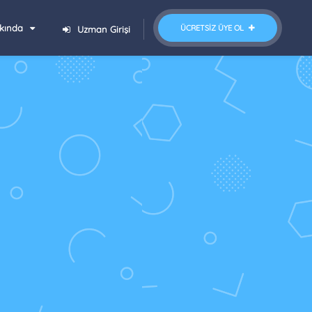
kında
ÜCRETSIZ ÜYE OL
Uzman Girişi