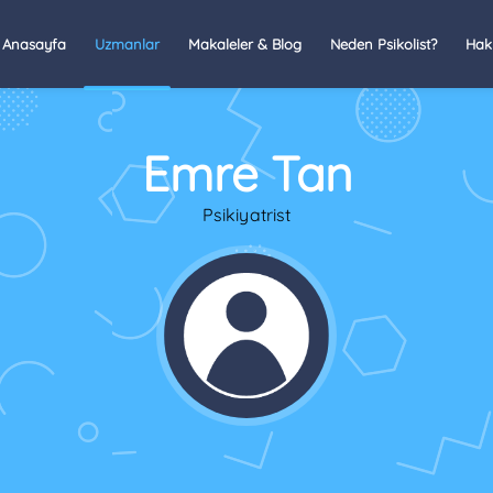
Anasayfa
Uzmanlar
Makaleler & Blog
Neden Psikolist?
Hak
Emre Tan
Psikiyatrist