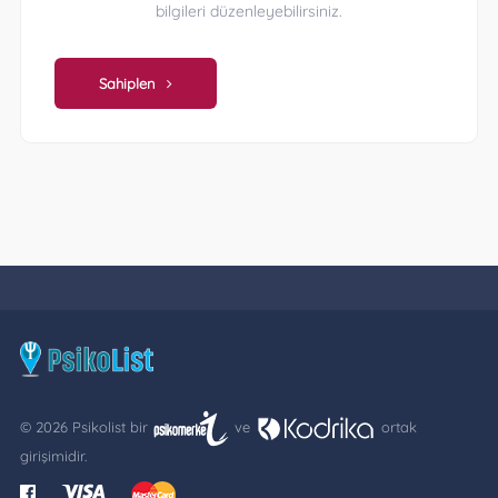
bilgileri düzenleyebilirsiniz.
Sahiplen
© 2026 Psikolist bir
ve
ortak
girişimidir.