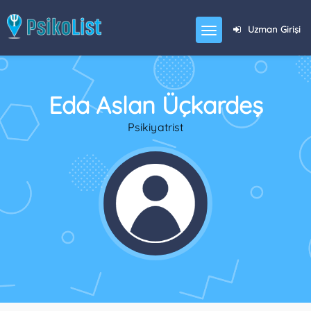
Uzman Girişi
Eda Aslan Üçkardeş
Psikiyatrist