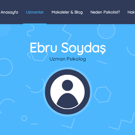
Anasayfa
Uzmanlar
Makaleler & Blog
Neden Psikolist?
Hak
Ebru Soydaş
Uzman Psikolog