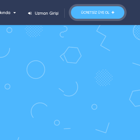
kında
ÜCRETSIZ ÜYE OL
Uzman Girişi