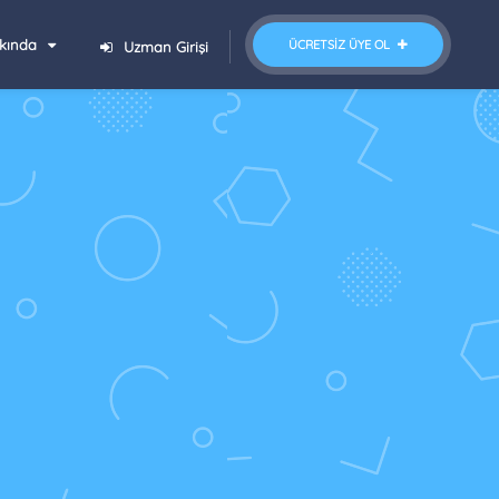
kında
ÜCRETSIZ ÜYE OL
Uzman Girişi