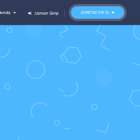
kında
ÜCRETSIZ ÜYE OL
Uzman Girişi