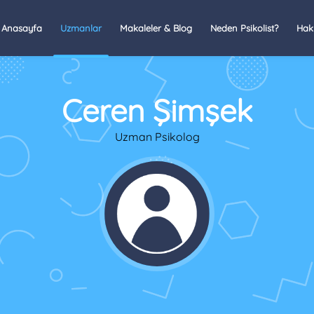
Anasayfa
Uzmanlar
Makaleler & Blog
Neden Psikolist?
Hak
Ceren Şimşek
Uzman Psikolog