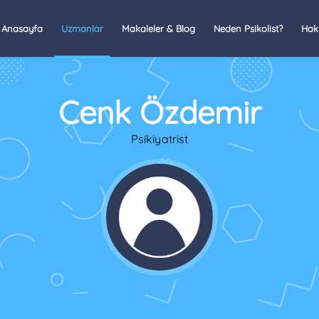
Anasayfa
Uzmanlar
Makaleler & Blog
Neden Psikolist?
Hak
Cenk Özdemir
Psikiyatrist