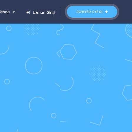
kında
ÜCRETSIZ ÜYE OL
Uzman Girişi