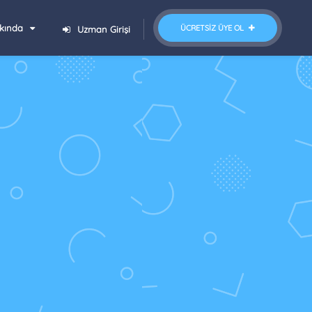
kında
ÜCRETSIZ ÜYE OL
Uzman Girişi