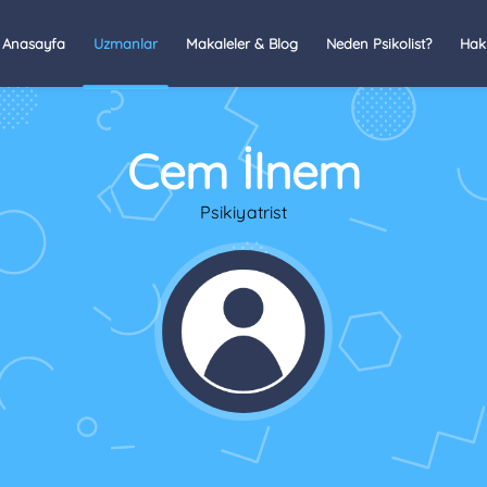
Anasayfa
Uzmanlar
Makaleler & Blog
Neden Psikolist?
Hak
Cem İlnem
Psikiyatrist