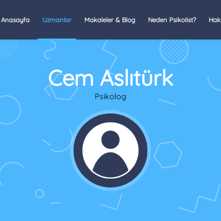
Anasayfa
Uzmanlar
Makaleler & Blog
Neden Psikolist?
Hak
Cem Aslıtürk
Psikolog