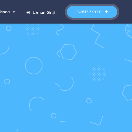
kında
ÜCRETSIZ ÜYE OL
Uzman Girişi