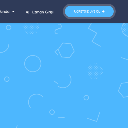
kında
ÜCRETSIZ ÜYE OL
Uzman Girişi