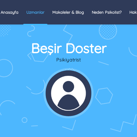
Anasayfa
Uzmanlar
Makaleler & Blog
Neden Psikolist?
Hak
Beşir Doster
Psikiyatrist