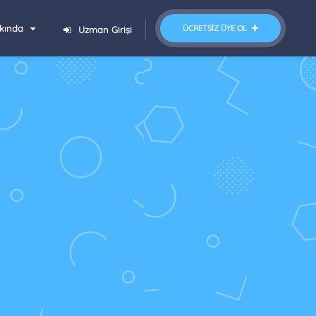
kında
ÜCRETSIZ ÜYE OL
Uzman Girişi