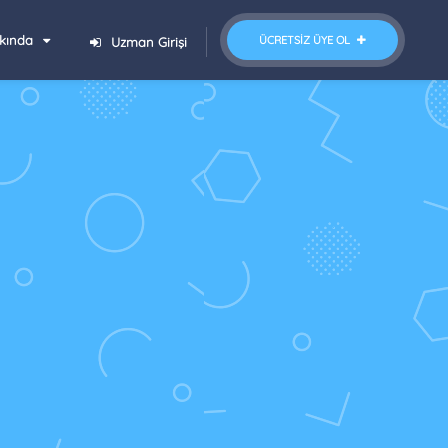
kında
ÜCRETSIZ ÜYE OL
Uzman Girişi