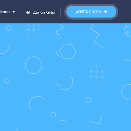
kında
ÜCRETSIZ ÜYE OL
Uzman Girişi