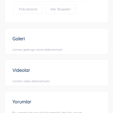
Psikodrama
Aile Terapileri
Galeri
Uzman galeriye resim eklememiştir.
Videolar
Uzman video eklememiştir.
Yorumlar
Bu uzmana ait yorum bulunamadı. Yeni bir yorum