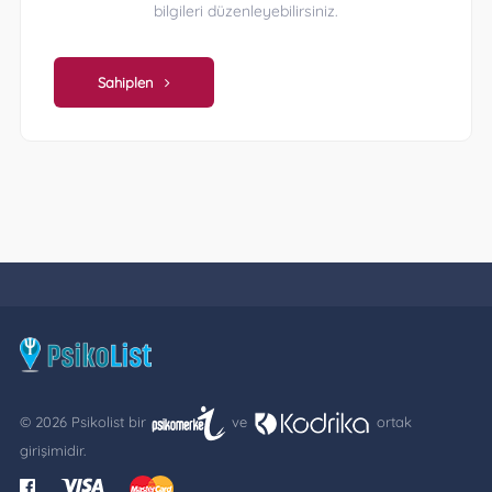
bilgileri düzenleyebilirsiniz.
Sahiplen
© 2026 Psikolist bir
ve
ortak
girişimidir.