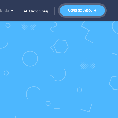
kında
ÜCRETSIZ ÜYE OL
Uzman Girişi