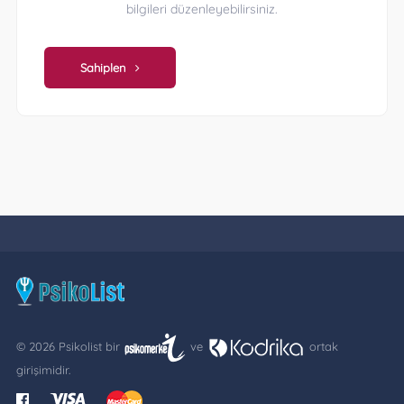
bilgileri düzenleyebilirsiniz.
Sahiplen
© 2026 Psikolist bir
ve
ortak
girişimidir.