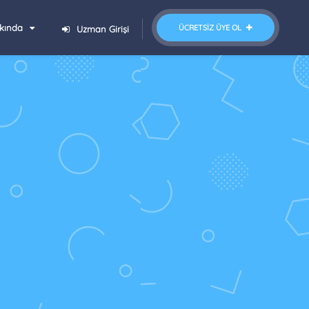
kında
ÜCRETSIZ ÜYE OL
Uzman Girişi