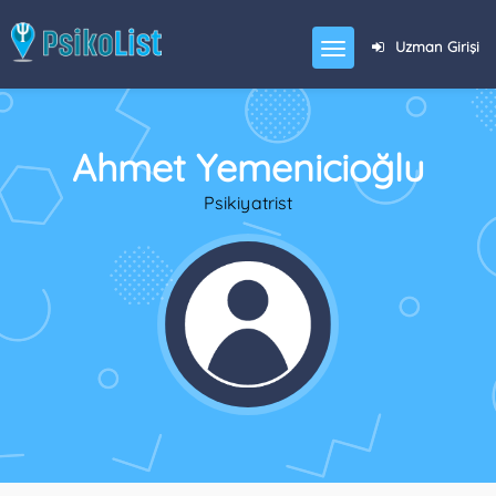
Uzman Girişi
Ahmet Yemenicioğlu
Psikiyatrist