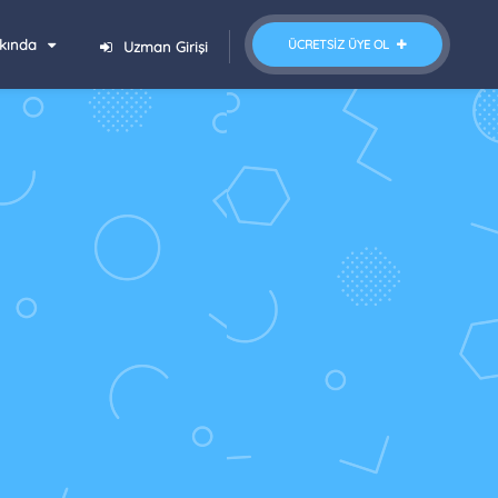
kında
ÜCRETSIZ ÜYE OL
Uzman Girişi