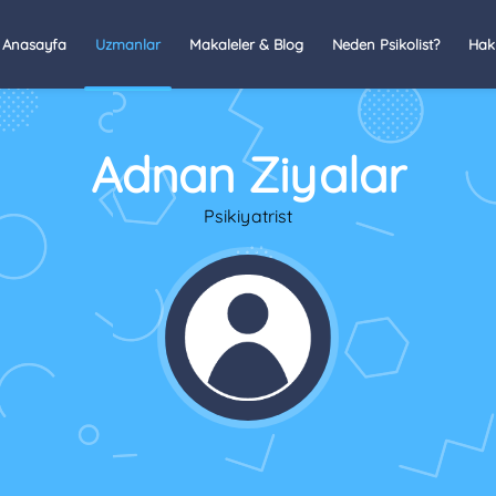
Anasayfa
Uzmanlar
Makaleler & Blog
Neden Psikolist?
Hak
Adnan Ziyalar
Psikiyatrist