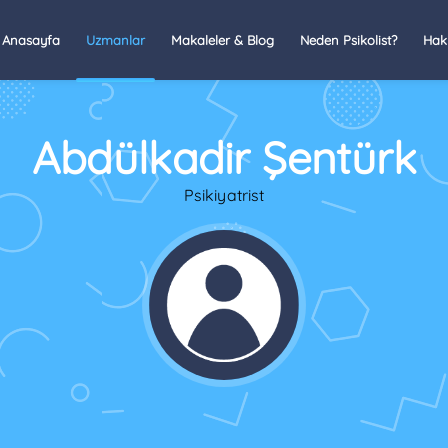
Anasayfa
Uzmanlar
Makaleler & Blog
Neden Psikolist?
Hak
Abdülkadir Şentürk
Psikiyatrist