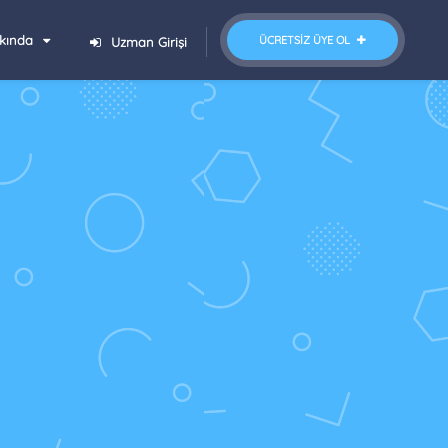
kında
ÜCRETSIZ ÜYE OL
Uzman Girişi