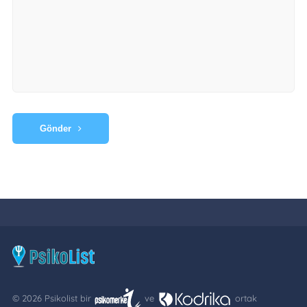
Gönder
© 2026 Psikolist bir
ve
ortak