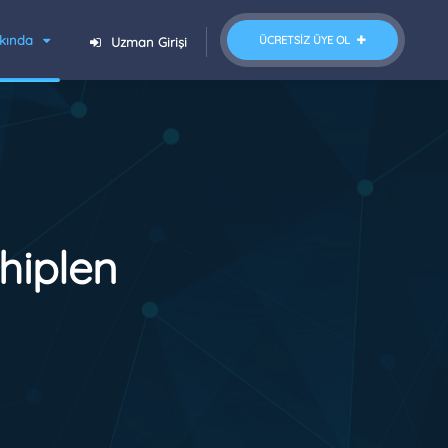
kında
ÜCRETSIZ ÜYE OL
Uzman Girişi
hiplen