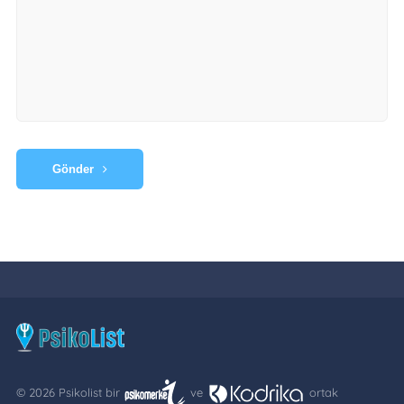
Gönder
© 2026 Psikolist bir
ve
ortak