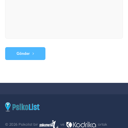
Gönder
© 2026 Psikolist bir
ve
ortak