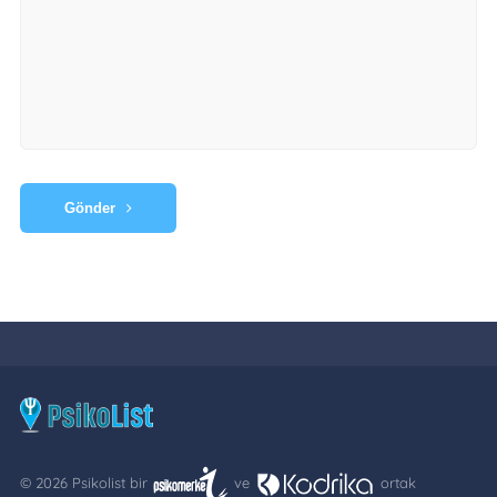
Gönder
© 2026 Psikolist bir
ve
ortak