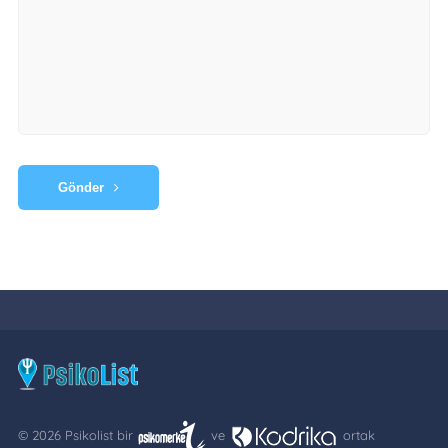
Gönder
© 2026 Psikolist bir
ve
ortak