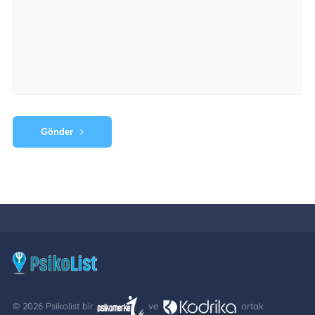
Gönder
© 2026 Psikolist bir
ve
ortak