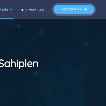
kında
ÜCRETSIZ ÜYE OL
Uzman Girişi
Sahiplen