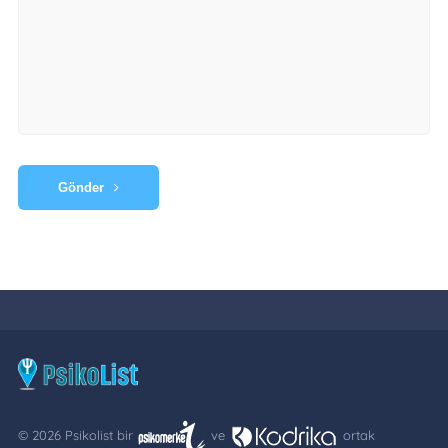
Gönder
© 2026 Psikolist bir
ve
ortak