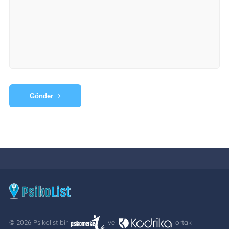
Gönder
© 2026 Psikolist bir
ve
ortak