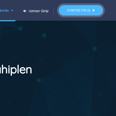
kında
ÜCRETSIZ ÜYE OL
Uzman Girişi
hiplen