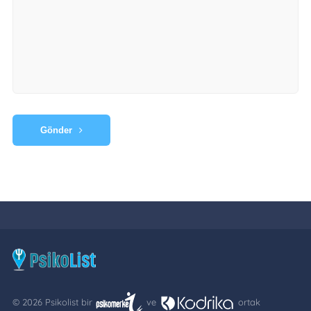
Gönder
© 2026 Psikolist bir
ve
ortak