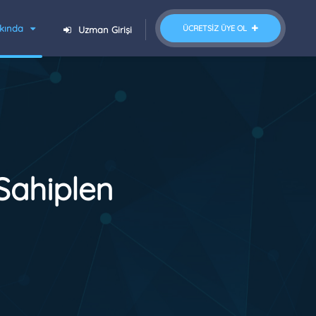
kında
ÜCRETSIZ ÜYE OL
Uzman Girişi
Sahiplen