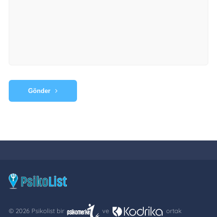
Gönder
© 2026 Psikolist bir
ve
ortak