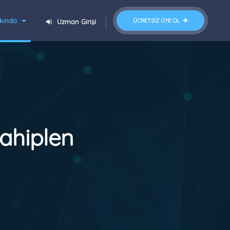
kında
ÜCRETSIZ ÜYE OL
Uzman Girişi
ahiplen