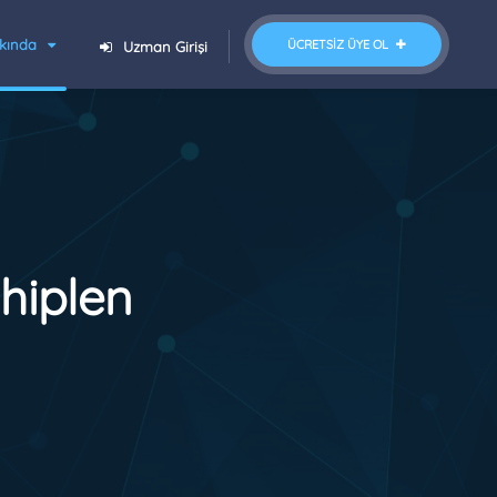
kında
ÜCRETSIZ ÜYE OL
Uzman Girişi
hiplen