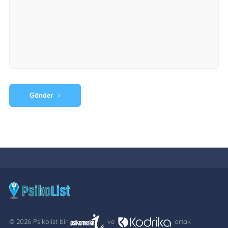
Gönder
© 2026 Psikolist bir
ve
ortak