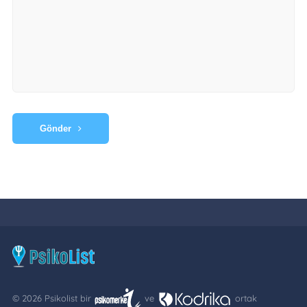
Gönder
© 2026 Psikolist bir
ve
ortak