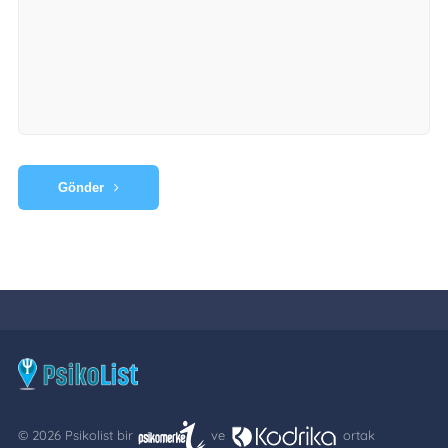
Gönder
© 2026 Psikolist bir
ve
ortak