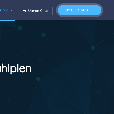
kında
ÜCRETSIZ ÜYE OL
Uzman Girişi
hiplen