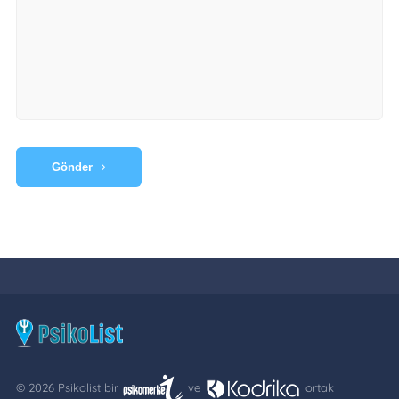
Gönder
© 2026 Psikolist bir
ve
ortak